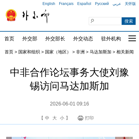
English
Français
Español
Русский
عربي
关怀版
首页
外交部
外交部长
外交动态
驻外机构
国家
首页
>
国家和组织
>
国家（地区）
>
非洲
>
马达加斯加
>
相关新闻
中非合作论坛事务大使刘豫
锡访问马达加斯加
2026-06-01 09:16
【
中
大
小
】
打印