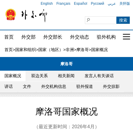
English
Français
Español
Русский
عربي
关怀版
首页
外交部
外交部长
外交动态
驻外机构
国家
首页
>
国家和组织
>
国家（地区）
>
非洲
>
摩洛哥
>国家概况
摩洛哥
国家概况
双边关系
相关新闻
发言人有关谈话
讲话
文件
外交机构信息
驻外报道
外交掠影
摩洛哥国家概况
（最近更新时间：2026年4月）