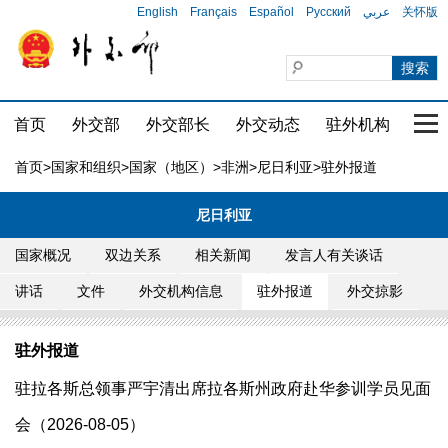
English
Français
Español
Русский
عربي
关怀版
首页
外交部
外交部长
外交动态
驻外机构
国家
首页
>
国家和组织
>
国家（地区）
>
非洲
>
尼日利亚
>驻外报道
尼日利亚
国家概况
双边关系
相关新闻
发言人有关谈话
讲话
文件
外交机构信息
驻外报道
外交掠影
驻外报道
驻拉各斯总领事严宇清出席拉各斯州政府赴华参训学员见面
会（2026-08-05）