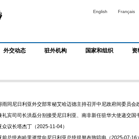
English
Français
外交动态
驻外机构
国家和组织
资
闻
雨同尼日利亚外交部常秘艾哈迈德主持召开中尼政府间委员会政治外
礼宾司司长洪磊分别接受尼日利亚、南非新任驻华大使递交国书副本（
议长塔杰丁（2025-11-04）
前总统布哈里逝世向尼日利亚总统提努布致唁电（2025-07-16