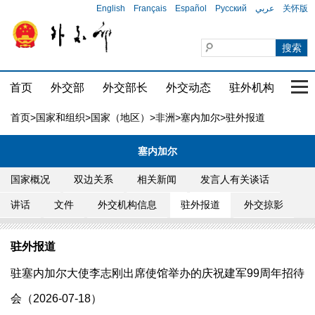
English
Français
Español
Русский
عربي
关怀版
首页
外交部
外交部长
外交动态
驻外机构
国家
首页
>
国家和组织
>
国家（地区）
>
非洲
>
塞内加尔
>驻外报道
塞内加尔
国家概况
双边关系
相关新闻
发言人有关谈话
讲话
文件
外交机构信息
驻外报道
外交掠影
驻外报道
驻塞内加尔大使李志刚出席使馆举办的庆祝建军99周年招待
会（2026-07-18）