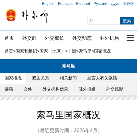
English
Français
Español
Русский
عربي
关怀版
首页
外交部
外交部长
外交动态
驻外机构
国家
首页
>
国家和组织
>
国家（地区）
>
非洲
>
索马里
>国家概况
索马里
国家概况
双边关系
相关新闻
发言人有关谈话
讲话
文件
外交机构信息
驻外报道
外交掠影
索马里国家概况
（最近更新时间：2026年4月）