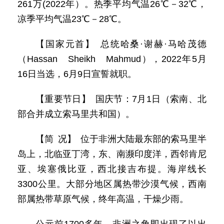
261万(2022年）。热季平均气温26℃－32℃，
凉季平均气温23℃－28℃。
【国家元首】 总统哈桑·谢赫·马哈茂德
（Hassan Sheikh Mahmud），2022年5月
16日当选，6月9日宣誓就职。
【重要节日】 国庆节：7月1日（索南、北
部合并成立索马里共和国）。
【简 况】 位于非洲大陆最东部的索马里半
岛上，北临亚丁湾，东、南濒印度洋，西邻肯尼
亚、埃塞俄比亚，西北接吉布提。海岸线长
3300公里。大部分地区属热带沙漠气候，西南
部属热带草原气候，终年高温，干燥少雨。