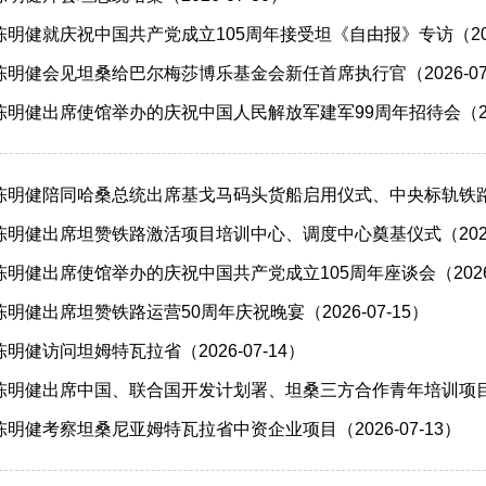
明健就庆祝中国共产党成立105周年接受坦《自由报》专访（2026
明健会见坦桑给巴尔梅莎博乐基金会新任首席执行官（2026-07-
明健出席使馆举办的庆祝中国人民解放军建军99周年招待会（2026
明健陪同哈桑总统出席基戈马码头货船启用仪式、中央标轨铁路第六
明健出席坦赞铁路激活项目培训中心、调度中心奠基仪式（2026-
明健出席使馆举办的庆祝中国共产党成立105周年座谈会（2026-0
明健出席坦赞铁路运营50周年庆祝晚宴（2026-07-15）
健访问坦姆特瓦拉省（2026-07-14）
明健出席中国、联合国开发计划署、坦桑三方合作青年培训项目结业仪
明健考察坦桑尼亚姆特瓦拉省中资企业项目（2026-07-13）