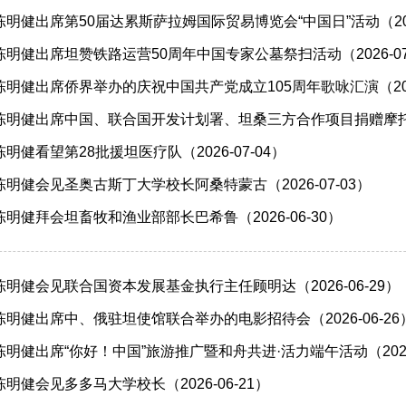
明健出席第50届达累斯萨拉姆国际贸易博览会“中国日”活动（2026
明健出席坦赞铁路运营50周年中国专家公墓祭扫活动（2026-07
明健出席侨界举办的庆祝中国共产党成立105周年歌咏汇演（2026
明健出席中国、联合国开发计划署、坦桑三方合作项目捐赠摩托车交接
健看望第28批援坦医疗队（2026-07-04）
明健会见圣奥古斯丁大学校长阿桑特蒙古（2026-07-03）
明健拜会坦畜牧和渔业部部长巴希鲁（2026-06-30）
明健会见联合国资本发展基金执行主任顾明达（2026-06-29）
明健出席中、俄驻坦使馆联合举办的电影招待会（2026-06-26
明健出席“你好！中国”旅游推广暨和舟共进·活力端午活动（2026-
明健会见多多马大学校长（2026-06-21）