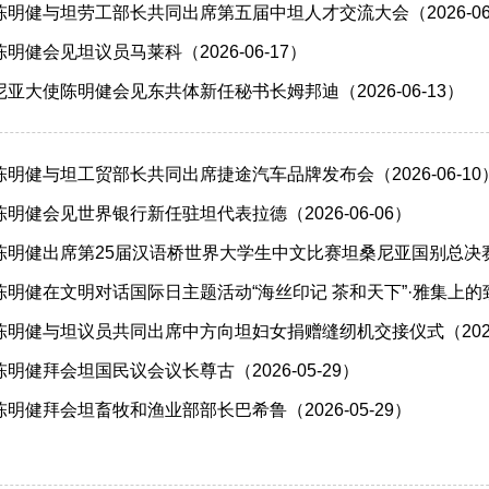
明健与坦劳工部长共同出席第五届中坦人才交流大会（2026-06-
健会见坦议员马莱科（2026-06-17）
亚大使陈明健会见东共体新任秘书长姆邦迪（2026-06-13）
明健与坦工贸部长共同出席捷途汽车品牌发布会（2026-06-10
明健会见世界银行新任驻坦代表拉德（2026-06-06）
明健出席第25届汉语桥世界大学生中文比赛坦桑尼亚国别总决赛（20
明健在文明对话国际日主题活动“海丝印记 茶和天下”·雅集上的致辞（
明健与坦议员共同出席中方向坦妇女捐赠缝纫机交接仪式（2026-
明健拜会坦国民议会议长尊古（2026-05-29）
明健拜会坦畜牧和渔业部部长巴希鲁（2026-05-29）