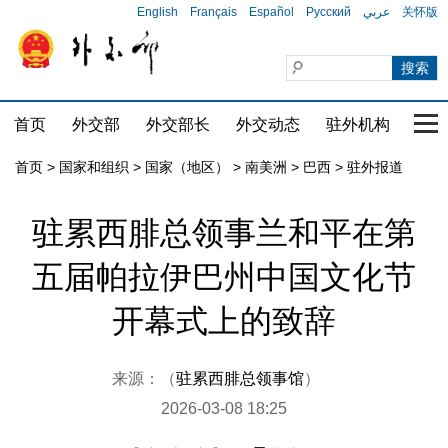
English
Français
Español
Русский
عربي
关怀版
首页
外交部
外交部长
外交动态
驻外机构
国家
首页
>
国家和组织
>
国家（地区）
>
南美洲
>
巴西
>
驻外报道
驻累西腓总领事兰和平在第
五届帕拉伊巴州中国文化节
开幕式上的致辞
来源：（
驻累西腓总领事馆
）
2026-03-08 18:25