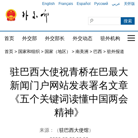
English
Français
Español
Русский
عربي
关怀版
首页
外交部
外交部长
外交动态
驻外机构
国家
首页
>
国家和组织
>
国家（地区）
>
南美洲
>
巴西
>
驻外报道
驻巴西大使祝青桥在巴最大
新闻门户网站发表署名文章
《五个关键词读懂中国两会
精神》
来源：（
驻巴西大使馆
）