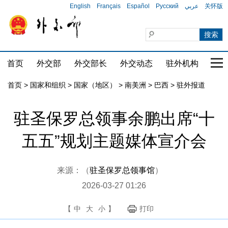
English
Français
Español
Русский
عربي
关怀版
首页
外交部
外交部长
外交动态
驻外机构
国家
首页
>
国家和组织
>
国家（地区）
>
南美洲
>
巴西
>
驻外报道
驻圣保罗总领事余鹏出席“十
五五”规划主题媒体宣介会
来源：（
驻圣保罗总领事馆
）
2026-03-27 01:26
【
中
大
小
】
打印