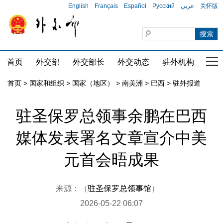
English
Français
Español
Русский
عربي
关怀版
首页
外交部
外交部长
外交动态
驻外机构
国家
首页
>
国家和组织
>
国家（地区）
>
南美洲
>
巴西
>
驻外报道
驻圣保罗总领事余鹏在巴西
媒体发表署名文章宣介中美
元首会晤成果
来源：（
驻圣保罗总领事馆
）
2026-05-22 06:07