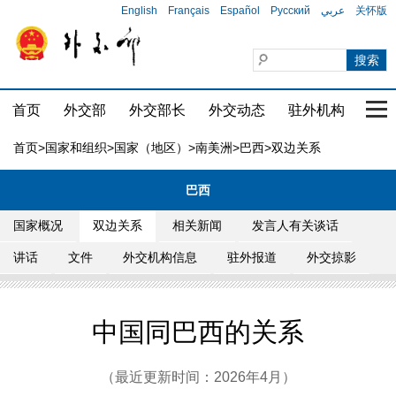
English
Français
Español
Русский
عربي
关怀版
首页
外交部
外交部长
外交动态
驻外机构
国家
首页
>
国家和组织
>
国家（地区）
>
南美洲
>
巴西
>双边关系
巴西
国家概况
双边关系
相关新闻
发言人有关谈话
讲话
文件
外交机构信息
驻外报道
外交掠影
中国同巴西的关系
（最近更新时间：2026年4月）