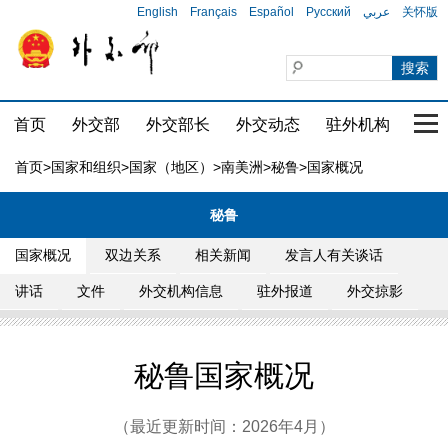
English
Français
Español
Русский
عربي
关怀版
首页
外交部
外交部长
外交动态
驻外机构
国家
首页
>
国家和组织
>
国家（地区）
>
南美洲
>
秘鲁
>国家概况
秘鲁
国家概况
双边关系
相关新闻
发言人有关谈话
讲话
文件
外交机构信息
驻外报道
外交掠影
秘鲁国家概况
（最近更新时间：2026年4月）