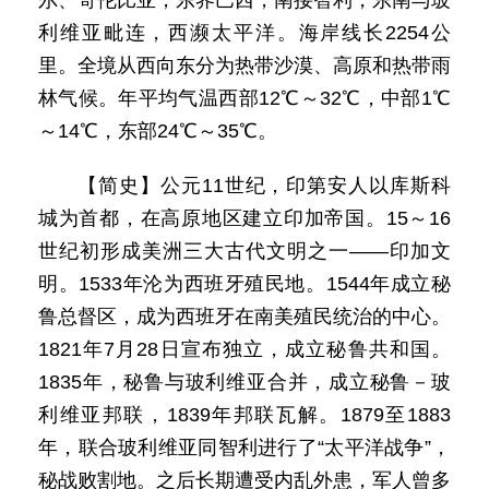
尔、哥伦比亚，东界巴西，南接智利，东南与玻
利维亚毗连，西濒太平洋。海岸线长2254公
里。全境从西向东分为热带沙漠、高原和热带雨
林气候。年平均气温西部12℃～32℃，中部1℃
～14℃，东部24℃～35℃。
【简史】公元11世纪，印第安人以库斯科
城为首都，在高原地区建立印加帝国。15～16
世纪初形成美洲三大古代文明之一——印加文
明。1533年沦为西班牙殖民地。1544年成立秘
鲁总督区，成为西班牙在南美殖民统治的中心。
1821年7月28日宣布独立，成立秘鲁共和国。
1835年，秘鲁与玻利维亚合并，成立秘鲁－玻
利维亚邦联，1839年邦联瓦解。1879至1883
年，联合玻利维亚同智利进行了“太平洋战争”，
秘战败割地。之后长期遭受内乱外患，军人曾多