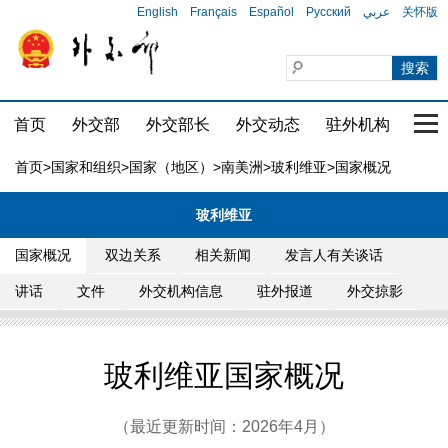
English
Français
Español
Русский
عربي
关怀版
首页
外交部
外交部长
外交动态
驻外机构
国家
首页
>
国家和组织
>
国家（地区）
>
南美洲
>
玻利维亚
>国家概况
玻利维亚
国家概况
双边关系
相关新闻
发言人有关谈话
讲话
文件
外交机构信息
驻外报道
外交掠影
玻利维亚国家概况
（最近更新时间：2026年4月）