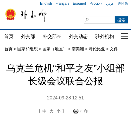
English
Français
Español
Русский
عربي
关怀版
首页
外交部
外交部长
外交动态
驻外机构
国家
首页
>
国家和组织
>
国家（地区）
>
南美洲
>
哥伦比亚
>
文件
乌克兰危机“和平之友”小组部
长级会议联合公报
2024-09-28 12:51
【
中
大
小
】
打印