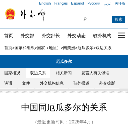
English
Français
Español
Русский
عربي
关怀版
首页
外交部
外交部长
外交动态
驻外机构
国家
首页
>
国家和组织
>
国家（地区）
>
南美洲
>
厄瓜多尔
>双边关系
厄瓜多尔
国家概况
双边关系
相关新闻
发言人有关谈话
讲话
文件
外交机构信息
驻外报道
外交掠影
中国同厄瓜多尔的关系
（最近更新时间：2026年4月）