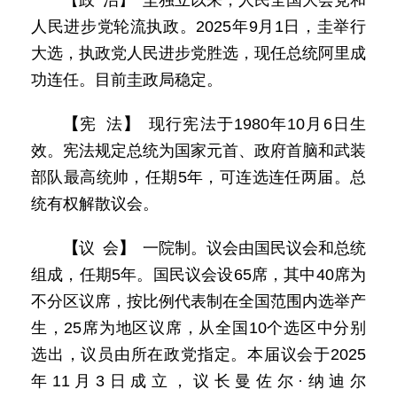
【政 治】 圭独立以来，人民全国大会党和
人民进步党轮流执政。2025年9月1日，圭举行
大选，执政党人民进步党胜选，现任总统阿里成
功连任。目前圭政局稳定。
【
宪 法
】
现行宪法于1980年10月6日生
效。宪法规定总统为国家元首、政府首脑和武装
部队最高统帅，任期5年，可连选连任两届。总
统有权解散议会。
【
议 会
】
一院制。议会由国民议会和总统
组成，任期5年。国民议会设65席，其中40席为
不分区议席，按比例代表制在全国范围内选举产
生，25席为地区议席，从全国10个选区中分别
选出，议员由所在政党指定。本届议会于2025
年11月3日成立，议长曼佐尔·纳迪尔