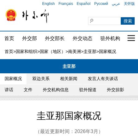
English
Français
Español
Русский
عربي
关怀版
首页
外交部
外交部长
外交动态
驻外机构
国家
首页
>
国家和组织
>
国家（地区）
>
南美洲
>
圭亚那
>国家概况
圭亚那
国家概况
双边关系
相关新闻
发言人有关谈话
讲话
文件
外交机构信息
驻外报道
外交掠影
圭亚那国家概况
（最近更新时间：2026年3月）