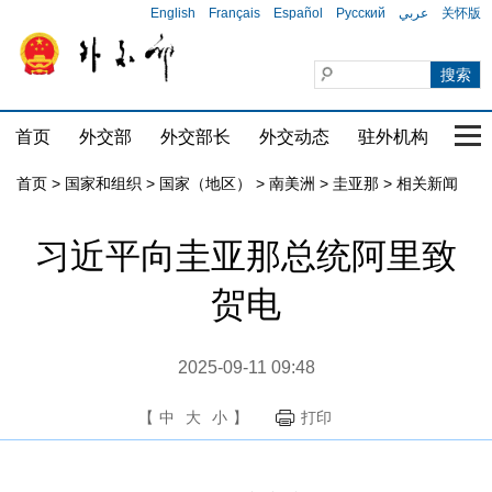
English
Français
Español
Русский
عربي
关怀版
首页
外交部
外交部长
外交动态
驻外机构
国家
首页
>
国家和组织
>
国家（地区）
>
南美洲
>
圭亚那
>
相关新闻
习近平向圭亚那总统阿里致
贺电
2025-09-11 09:48
【
中
大
小
】
打印