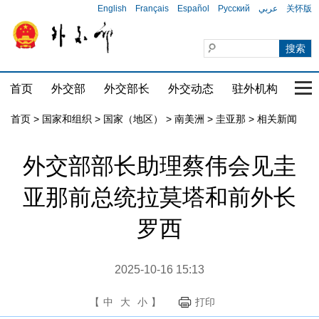
English
Français
Español
Русский
عربي
关怀版
首页
外交部
外交部长
外交动态
驻外机构
国家
首页
>
国家和组织
>
国家（地区）
>
南美洲
>
圭亚那
>
相关新闻
外交部部长助理蔡伟会见圭
亚那前总统拉莫塔和前外长
罗西
2025-10-16 15:13
【
中
大
小
】
打印