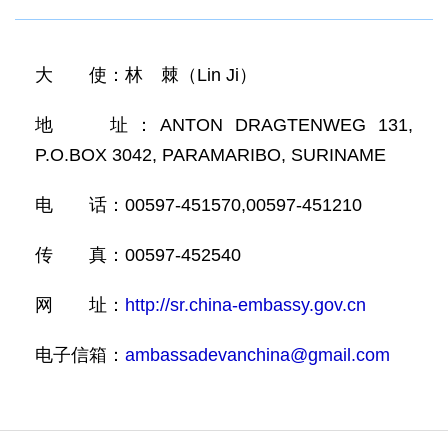
大 使：林 棘（Lin Ji）
地 址：ANTON DRAGTENWEG 131,
P.O.BOX 3042, PARAMARIBO, SURINAME
电 话：00597-451570,00597-451210
传 真：00597-452540
网 址：
http://sr.china-embassy.gov.cn
电子信箱：
ambassadevanchina@gmail.com