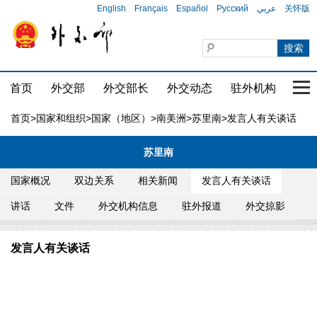
English
Français
Español
Русский
عربي
关怀版
首页
外交部
外交部长
外交动态
驻外机构
国家
首页
>
国家和组织
>
国家（地区）
>
南美洲
>
苏里南
>发言人有关谈话
苏里南
国家概况
双边关系
相关新闻
发言人有关谈话
讲话
文件
外交机构信息
驻外报道
外交掠影
发言人有关谈话