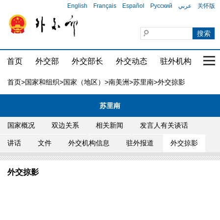
English
Français
Español
Русский
عربي
关怀版
首页
外交部
外交部长
外交动态
驻外机构
国家
首页
>
国家和组织
>
国家（地区）
>
南美洲
>
苏里南
>外交掠影
苏里南
国家概况
双边关系
相关新闻
发言人有关谈话
讲话
文件
外交机构信息
驻外报道
外交掠影
外交掠影