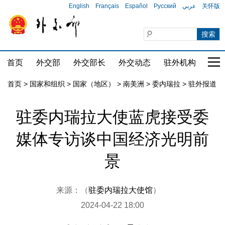
English
Français
Español
Русский
عربي
关怀版
首页
外交部
外交部长
外交动态
驻外机构
国家
首页
>
国家和组织
>
国家（地区）
>
南美洲
>
委内瑞拉
>
驻外报道
驻委内瑞拉大使蓝虎接受委
媒体专访谈中国经济光明前
景
来源：（
驻委内瑞拉大使馆
）
2024-04-22 18:00