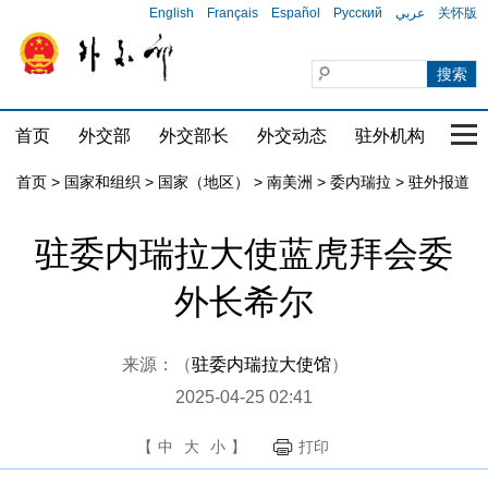
English
Français
Español
Русский
عربي
关怀版
首页
外交部
外交部长
外交动态
驻外机构
国家
首页
>
国家和组织
>
国家（地区）
>
南美洲
>
委内瑞拉
>
驻外报道
驻委内瑞拉大使蓝虎拜会委
外长希尔
来源：（
驻委内瑞拉大使馆
）
2025-04-25 02:41
【
中
大
小
】
打印