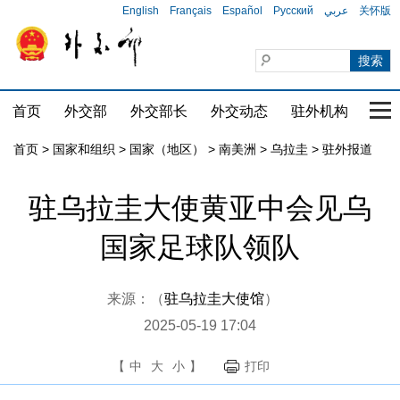
English
Français
Español
Русский
عربي
关怀版
首页
外交部
外交部长
外交动态
驻外机构
国家
首页
>
国家和组织
>
国家（地区）
>
南美洲
>
乌拉圭
>
驻外报道
驻乌拉圭大使黄亚中会见乌
国家足球队领队
来源：（
驻乌拉圭大使馆
）
2025-05-19 17:04
【
中
大
小
】
打印