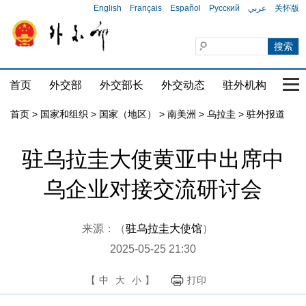
English
Français
Español
Русский
عربي
关怀版
首页
外交部
外交部长
外交动态
驻外机构
国家
首页
>
国家和组织
>
国家（地区）
>
南美洲
>
乌拉圭
>
驻外报道
驻乌拉圭大使黄亚中出席中
乌企业对接交流研讨会
来源：（
驻乌拉圭大使馆
）
2025-05-25 21:30
【
中
大
小
】
打印