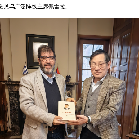
中会见乌广泛阵线主席佩雷拉。