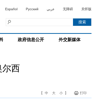
Español
Русский
عربي
无障碍
关怀版
料
政府信息公开
外交新媒体
奥尔西
【
中
大
小
】
打印