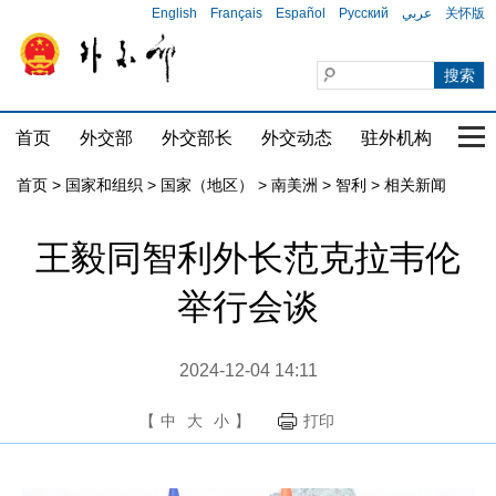
English
Français
Español
Русский
عربي
关怀版
首页
外交部
外交部长
外交动态
驻外机构
国家
首页
>
国家和组织
>
国家（地区）
>
南美洲
>
智利
>
相关新闻
王毅同智利外长范克拉韦伦
举行会谈
2024-12-04 14:11
【
中
大
小
】
打印