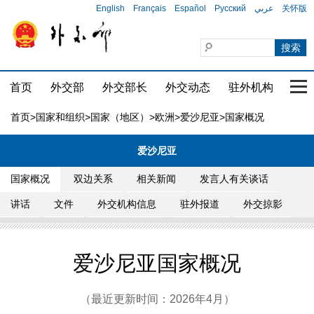
English
Français
Español
Русский
عربي
关怀版
首页
外交部
外交部长
外交动态
驻外机构
国家
首页
>
国家和组织
>
国家（地区）
>
欧洲
>
爱沙尼亚
>国家概况
爱沙尼亚
国家概况
双边关系
相关新闻
发言人有关谈话
讲话
文件
外交机构信息
驻外报道
外交掠影
爱沙尼亚国家概况
（最近更新时间：2026年4月）