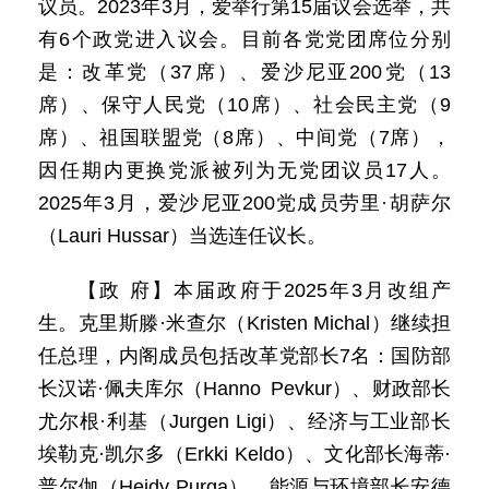
议员。2023年3月，爱举行第15届议会选举，共
有6个政党进入议会。目前各党党团席位分别
是：改革党（37席）、爱沙尼亚200党（13
席）、保守人民党（10席）、社会民主党（9
席）、祖国联盟党（8席）、中间党（7席），
因任期内更换党派被列为无党团议员17人。
2025年3月，爱沙尼亚200党成员劳里·胡萨尔
（Lauri Hussar）当选连任议长。
【政 府】本届政府于2025年3月改组产
生。克里斯滕·米查尔（Kristen Michal）继续担
任总理，内阁成员包括改革党部长7名：国防部
长汉诺·佩夫库尔（Hanno Pevkur）、财政部长
尤尔根·利基（Jurgen Ligi）、经济与工业部长
埃勒克·凯尔多（Erkki Keldo）、文化部长海蒂·
普尔伽（Heidy Purga）、能源与环境部长安德