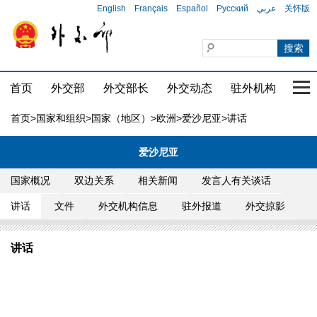
English
Français
Español
Русский
عربي
关怀版
首页
外交部
外交部长
外交动态
驻外机构
国家
首页
>
国家和组织
>
国家（地区）
>
欧洲
>
爱沙尼亚
>讲话
爱沙尼亚
国家概况
双边关系
相关新闻
发言人有关谈话
讲话
文件
外交机构信息
驻外报道
外交掠影
讲话