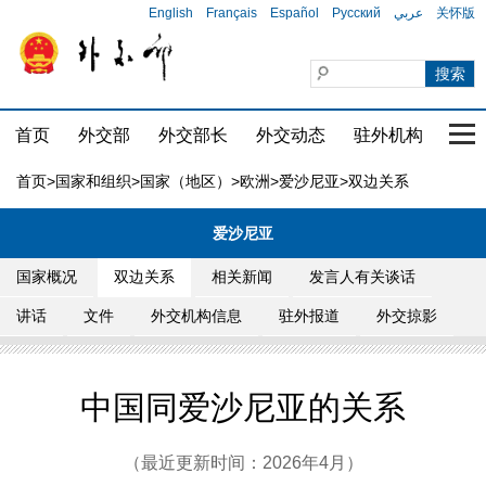
English
Français
Español
Русский
عربي
关怀版
首页
外交部
外交部长
外交动态
驻外机构
国家
首页
>
国家和组织
>
国家（地区）
>
欧洲
>
爱沙尼亚
>双边关系
爱沙尼亚
国家概况
双边关系
相关新闻
发言人有关谈话
讲话
文件
外交机构信息
驻外报道
外交掠影
中国同爱沙尼亚的关系
（最近更新时间：2026年4月）