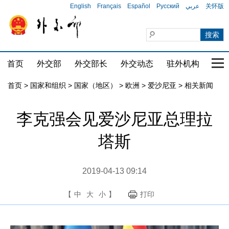
English
Français
Español
Русский
عربي
关怀版
首页
外交部
外交部长
外交动态
驻外机构
国家
首页
>
国家和组织
>
国家（地区）
>
欧洲
>
爱沙尼亚
>
相关新闻
李克强会见爱沙尼亚总理拉
塔斯
2019-04-13 09:14
【
中
大
小
】
打印