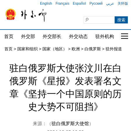
English
Français
Español
Русский
عربي
关怀版
首页
外交部
外交部长
外交动态
驻外机构
国家
首页
>
国家和组织
>
国家（地区）
>
欧洲
>
白俄罗斯
>
驻外报道
驻白俄罗斯大使张汶川在白
俄罗斯《星报》发表署名文
章《坚持一个中国原则的历
史大势不可阻挡》
来源：（
驻白俄罗斯大使馆
）