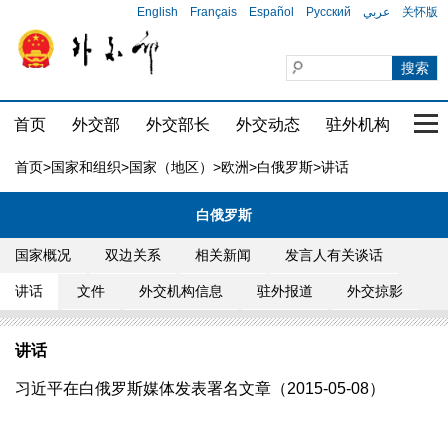
English
Français
Español
Русский
عربي
关怀版
首页
外交部
外交部长
外交动态
驻外机构
国家
首页
>
国家和组织
>
国家（地区）
>
欧洲
>
白俄罗斯
>讲话
白俄罗斯
国家概况
双边关系
相关新闻
发言人有关谈话
讲话
文件
外交机构信息
驻外报道
外交掠影
讲话
习近平在白俄罗斯媒体发表署名文章（2015-05-08）