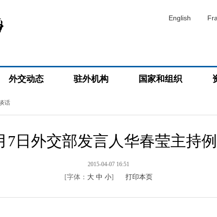
English
Fr
外交动态
驻外机构
国家和组织
谈话
年4月7日外交部发言人华春莹主持
2015-04-07 16:51
[字体：
大
中
小
]
打印本页