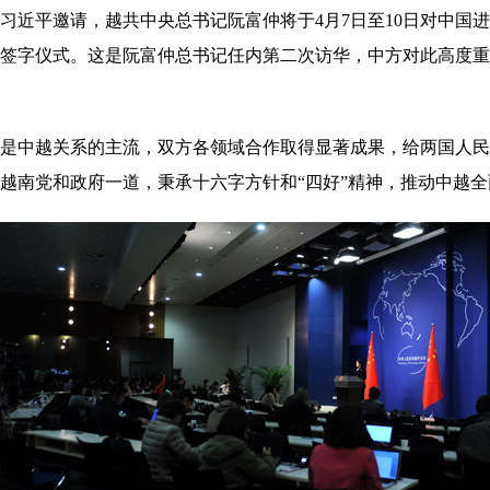
平邀请，越共中央总书记阮富仲将于4月7日至10日对中国进
签字仪式。这是阮富仲总书记任内第二次访华，中方对此高度重
是中越关系的主流，双方各领域合作取得显著成果，给两国人民
越南党和政府一道，秉承十六字方针和“四好”精神，推动中越