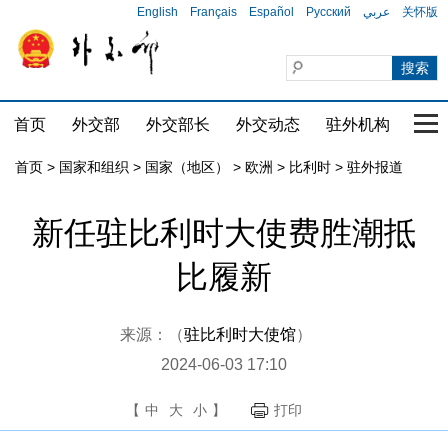
English
Français
Español
Русский
عربي
关怀版
首页
外交部
外交部长
外交动态
驻外机构
国家
首页
>
国家和组织
>
国家（地区）
>
欧洲
>
比利时
>
驻外报道
新任驻比利时大使费胜潮抵
比履新
来源：（
驻比利时大使馆
）
2024-06-03 17:10
【
中
大
小
】
打印