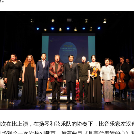
通。
第四次在比上演，在扬琴和弦乐队的协奏下，比音乐家左汉
现场观众一次次热烈掌声，加演曲目《月亮代表我的心》