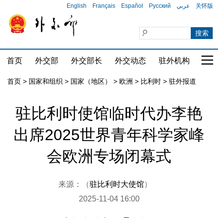
English
Français
Español
Русский
عربي
关怀版
首页
外交部
外交部长
外交动态
驻外机构
国家
首页
>
国家和组织
>
国家（地区）
>
欧洲
>
比利时
>
驻外报道
驻比利时使馆临时代办李艳
出席2025世界青年科学家峰
会欧洲专场闭幕式
来源：（
驻比利时大使馆
）
2025-11-04 16:00