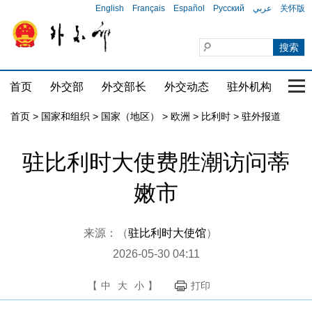
English
Français
Español
Русский
عربي
关怀版
首页
外交部
外交部长
外交动态
驻外机构
国家
首页
>
国家和组织
>
国家（地区）
>
欧洲
>
比利时
>
驻外报道
驻比利时大使费胜潮访问蒂
嫩市
来源：（
驻比利时大使馆
）
2026-05-30 04:11
【
中
大
小
】
打印