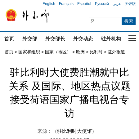
English
Français
Español
Русский
عربي
关怀版
首页
外交部
外交部长
外交动态
驻外机构
国家
首页
>
国家和组织
>
国家（地区）
>
欧洲
>
比利时
>
驻外报道
驻比利时大使费胜潮就中比
关系 及国际、地区热点议题
接受荷语国家广播电视台专
访
来源：（
驻比利时大使馆
）