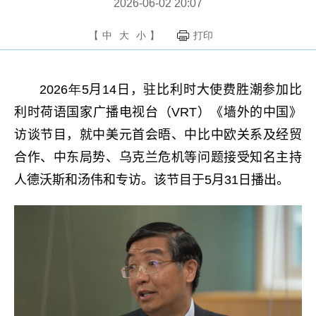
2026-06-02 20:07
【
中
大
小
】
打印
2026年5
月
14
日，驻比利时大使费胜潮
参加
比
利时荷语国家广播电视台（
VRT
）
《墙外的中国》
访谈节目，就中美元首会晤、中比中欧关系及经贸
合作、中东局势、乌克兰危机等问题接受
知名主持
人德沃斯
和汤伟和
专访。该节目于
5
月
3
1
日播出。