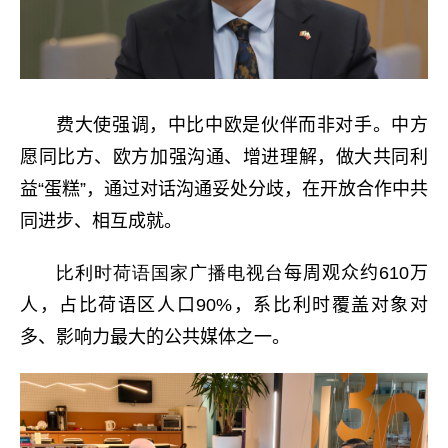
费大使强调，
中比
中欧是伙伴而非对手。中方
愿同
比方、
欧方加强沟通、增进理解，做大共同利
益
“
蛋糕
”
，通过对话沟通妥处分歧，在开放合作中共
同进步、相互成就。
比利时荷语国家广播电视台
每周观众约
610
万
人，占比荷语区人口
90%
，系比利时覆盖对象对
多、影响力最大的公共媒体之一。