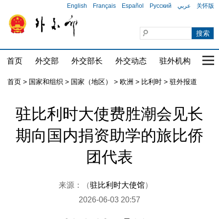
English
Français
Español
Русский
عربي
关怀版
首页
外交部
外交部长
外交动态
驻外机构
国家
首页
>
国家和组织
>
国家（地区）
>
欧洲
>
比利时
>
驻外报道
驻比利时大使费胜潮会见长
期向国内捐资助学的旅比侨
团代表
来源：（
驻比利时大使馆
）
2026-06-03 20:57