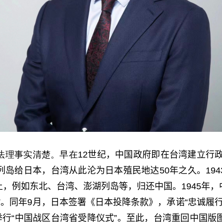
法理事实清楚。早在12
世纪，中国政府即在台湾建立行
列岛给日本，台湾从此沦为日本殖民地达
50
年之久。
194
土，例如东北、台湾、澎湖列岛等，归还中国。
1945
年，
”。同年
9
月，日本签署《日本投降条款》，承诺“忠诚履
举行“中国战区台湾省受降仪式”。至此，台湾重回中国