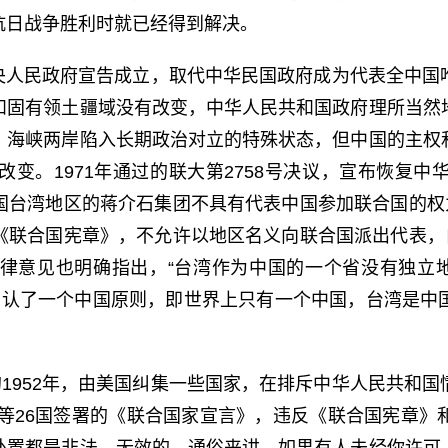
抗日战争胜利时就已经得到解决。
央人民政府宣告成立，取代中华民国政府成为代表全中国
和固有领土疆域没有改变，中华人民共和国政府理所当然
，海峡两岸陷入长期政治对立的特殊状态，但中国的主权
改变。
1971
年通过的联大第
2758
号决议，宣布恢复中
国台湾地区的蒋介石集团不具有代表中国参加联合国的权力
《联合国宪章》，不允许以地区名义向联合国派出代表，自
律意见也明确指出，“台湾作为中国的一个省没有独立地
确认了一个中国原则，即世界上只有一个中国，台湾是中
的
1952
年，由美国纠集一些国家，在排斥中华人民共和国
等
26
国签署的《联合国家宣言》，违反《联合国宪章》