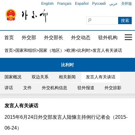
English
Français
Español
Русский
عربي
关怀版
首页
外交部
外交部长
外交动态
驻外机构
国家
首页
>
国家和组织
>
国家（地区）
>
欧洲
>
比利时
>发言人有关谈话
比利时
国家概况
双边关系
相关新闻
发言人有关谈话
讲话
文件
外交机构信息
驻外报道
外交掠影
发言人有关谈话
2015年6月24日外交部发言人陆慷主持例行记者会（2015-
06-24）