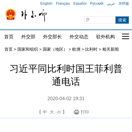
English
Français
Español
Русский
عربي
关怀版
首页
外交部
外交部长
外交动态
驻外机构
国家
首页
>
国家和组织
>
国家（地区）
>
欧洲
>
比利时
>
相关新闻
习近平同比利时国王菲利普
通电话
2020-04-02 19:31
【
中
大
小
】
打印