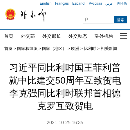
English
Français
Español
Русский
عربي
关怀版
首页
外交部
外交部长
外交动态
驻外机构
国家
首页
>
国家和组织
>
国家（地区）
>
欧洲
>
比利时
>
相关新闻
习近平同比利时国王菲利普
就中比建交50周年互致贺电
李克强同比利时联邦首相德
克罗互致贺电
2021-10-25 16:35