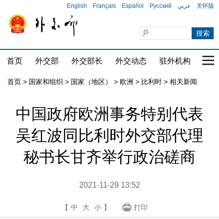
English
Français
Español
Русский
عربي
关怀版
首页
外交部
外交部长
外交动态
驻外机构
国家
首页
>
国家和组织
>
国家（地区）
>
欧洲
>
比利时
>
相关新闻
中国政府欧洲事务特别代表
吴红波同比利时外交部代理
秘书长甘齐举行政治磋商
2021-11-29 13:52
【
中
大
小
】
打印