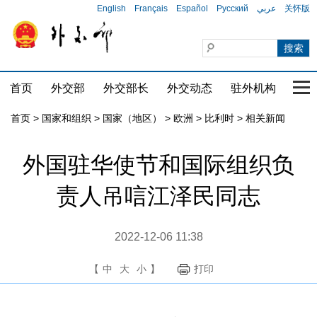
English
Français
Español
Русский
عربي
关怀版
首页
外交部
外交部长
外交动态
驻外机构
国家
首页
>
国家和组织
>
国家（地区）
>
欧洲
>
比利时
>
相关新闻
外国驻华使节和国际组织负
责人吊唁江泽民同志
2022-12-06 11:38
【
中
大
小
】
打印