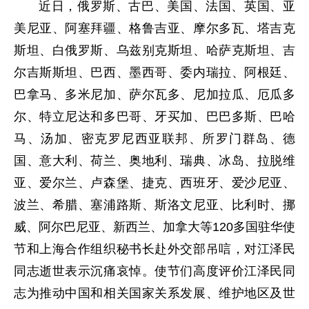
近日，俄罗斯、古巴、美国、法国、英国、亚
美尼亚、阿塞拜疆、格鲁吉亚、摩尔多瓦、塔吉克
斯坦、白俄罗斯、乌兹别克斯坦、哈萨克斯坦、吉
尔吉斯斯坦、巴西、墨西哥、委内瑞拉、阿根廷、
巴拿马、多米尼加、萨尔瓦多、尼加拉瓜、厄瓜多
尔、特立尼达和多巴哥、牙买加、巴巴多斯、巴哈
马、汤加、密克罗尼西亚联邦、所罗门群岛、德
国、意大利、荷兰、奥地利、瑞典、冰岛、拉脱维
亚、爱尔兰、卢森堡、捷克、西班牙、爱沙尼亚、
波兰、希腊、塞浦路斯、斯洛文尼亚、比利时、挪
威、阿尔巴尼亚、新西兰、加拿大等120多国驻华使
节和上海合作组织秘书长赴外交部吊唁，对江泽民
同志逝世表示沉痛哀悼。使节们高度评价江泽民同
志为推动中国和相关国家关系发展、维护地区及世