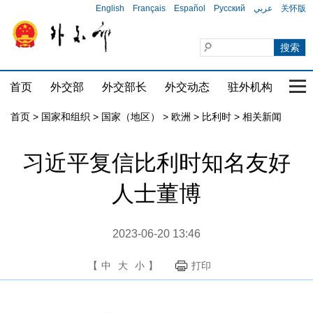
English
Français
Español
Русский
عربي
关怀版
首页
外交部
外交部长
外交动态
驻外机构
国家
首页
>
国家和组织
>
国家（地区）
>
欧洲
>
比利时
>
相关新闻
习近平复信比利时知名友好
人士董博
2023-06-20 13:46
【
中
大
小
】
打印