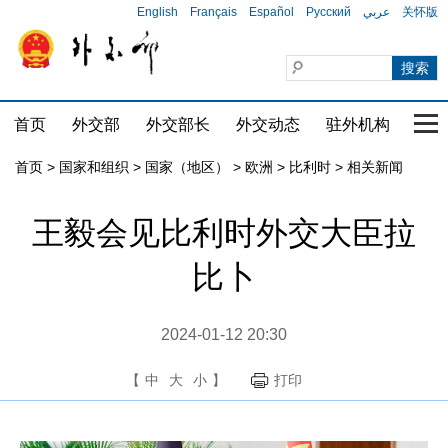
English
Français
Español
Русский
عربي
关怀版
首页
外交部
外交部长
外交动态
驻外机构
国家
首页
>
国家和组织
>
国家（地区）
>
欧洲
>
比利时
>
相关新闻
王毅会见比利时外交大臣拉
比卜
2024-01-12 20:30
【
中
大
小
】
打印